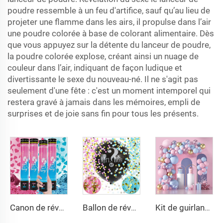
poudre ressemble à un feu d'artifice, sauf qu’au lieu de
projeter une flamme dans les airs, il propulse dans l’air
une poudre colorée à base de colorant alimentaire. Dès
que vous appuyez sur la détente du lanceur de poudre,
la poudre colorée explose, créant ainsi un nuage de
couleur dans l’air, indiquant de façon ludique et
divertissante le sexe du nouveau-né. Il ne s'agit pas
seulement d'une fête : c'est un moment intemporel qui
restera gravé à jamais dans les mémoires, empli de
surprises et de joie sans fin pour tous les présents.
Canon de révélation du sexe, poppers en forme de cœur avec confettis, roses et bleus, poudre pour canon, tireur, lanceur pour fête de naissance, baptême
Ballon de révélation du sexe avec gros ballons noirs remplis de confettis en forme de cœur rose et bleu, pour garçon ou fille
Kit de guirlande de ballons rose et bleu, arc en ballons avec confettis rose, bleu et or, décorations de ballons en latex pour révélation du sexe du bébé, fête prénatale