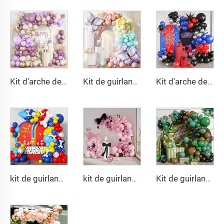
Kit d'arche de ballons violet poussière, ballons métallisés violets champagne dorés pour décoration d'anniversaire, mariage, fête
Kit de guirlande d'arche en ballons en latex violet pâle, vert, jaune, rose, orange pastel pour décorations de fête d'anniversaire
Kit d'arche de ballons rouge, bleu, noir, kit d'arche de ballons Spiderman, ballons rouges, bleus et noirs, décorations de fête sur le thème de Spiderman
kit de guirlande de 152 pièces ballons avec empreintes de pattes et os de chien en aluminium pour baby shower
kit de guirlande de 150 pièces ballons à ruban rose noir ruban cravate et ballons en mylar pour décorations d'anniversaire de filles
Kit de guirlande et arche Joyeux Anniversaire ballons noir vert pour fête d'anniversaire fournisseurs de décoration pour fête d'enfants