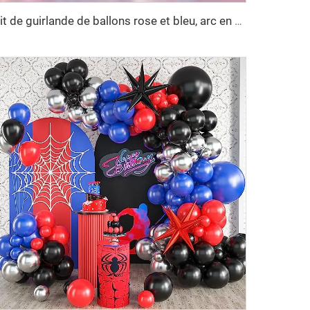
Kit de guirlande de ballons rose et bleu, arc en ballons avec confettis rose, bleu et or, décorations de ballons en latex pour révélation du sexe du bébé, fête prénatale