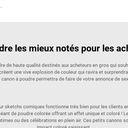
e or, ballons métallisés macaron 4D en feuille pour décorations de remise des diplômes, baby shower, anniversaire, mariage
re les mieux notés pour les ac
e haute qualité destinés aux acheteurs en gros qui souhai
t créent une vive explosion de couleur qui ravira et surprendr
e canon à poudre permettra de faire de votre annonce de s
r sketchs comiques fonctionne très bien pour les clients en
géant de poudre colorée offrant un effet unique et coloré ! 
ntimes ou des célébrations en plein air. Ces petits canons so
impact coloré saisissant.