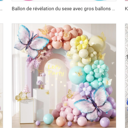
, poppers en forme de cœur avec confettis, roses et bleus, poudre pour canon, tireur, lanceur pour fête de naissance, baptême
Ballon de révélation du sexe avec gros ballons noirs remplis de confettis en forme de cœur rose et bleu, pour garçon ou fille