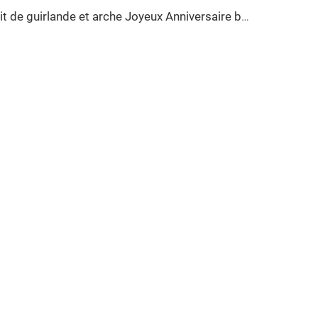
Kit de guirlande et arche Joyeux Anniversaire ballons noir vert pour fête d'anniversaire fournisseurs de décoration pour fête d'enfants