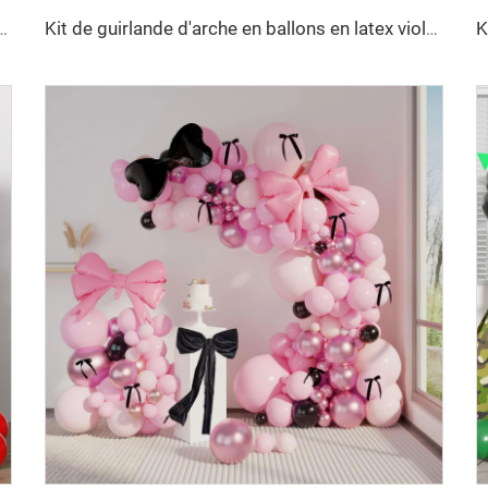
ns métallisés violets champagne dorés pour décoration d'anniversaire, mariage, fête
Kit de guirlande d'arche en ballons en latex violet pâle, vert, jaune, rose, orange pastel pour décorations de fête d'anniversaire