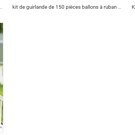
s ballons avec empreintes de pattes et os de chien en aluminium pour baby shower
kit de guirlande de 150 pièces ballons à ruban rose noir ruban cravate et ballons en mylar pour décorations d'anniversaire de filles