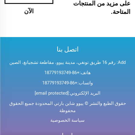
على مزيد من المنتجات
الآن
المتاحة.
اتصل بنا
Add: رقم 16 طريق تونغي، مدينة ييوو، مقاطعة تشجيانغ، الصين
هاتف:
+86-18779193749
واتساب:
+86-18779193749
البريد الإلكتروني:
[email protected]
حقوق الطبع والنشر © ييوو شاين بارتي المحدودة جميع الحقوق
محفوظة
سياسة الخصوصية