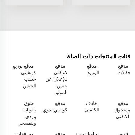
فئات المنتجات ذات الصلة
مدفع
مدفع
مدفع
مدفع توزيع
حفلات
الورود
كونفتي
كونفيتي
للإعلان عن
حسب
جنس
الجنس
المولود
مدفع
قاذف
مدفع
طوق
مسحوق
الكنفتي
كونفتي يدوي
بالونات
الكنفتي
وردي
وبنفسجي
قوس
بالونات عيد
مدفع
مفرقعات