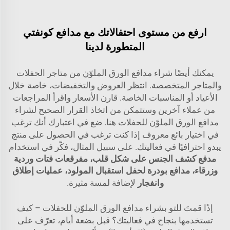
ارفع من مستوى احتفالاتك مع مدافع كونفتي
المتطورة لدينا
يمكنك أيضًا شراء مدافع الورق الملوّن من متاجر الحفلات
والمتاجر المتخصصة. انتظر العروض والتخفيضات، خاصة خلال
الأعياد أو المناسبات الخاصة. قارن الأسعار واقرأ المراجعات
من عملاء آخرين وستتمكن من اتخاذ القرار الصحيح لشراء
مدافع الورق الملوّن للحفلات هنا. ضع في اعتبارك أنك ترغب
في اختيار بائع معروف إذا كنت ترغب في الحصول على منتج
يبدو احترافيًا في فعاليتك. على سبيل المثال، فكّر في استخدام
مدفع كشف الجنس على شكل قلب، مفرقعات فتات وردية
وزرقاء، مدافع بودرة لحفل استقبال المولود، عمليات إطلاق
وانفجار
لإضافة لمسة مثيرة.
إذًا قمتَ للتو بشراء مدافع الورق الملوّن للحفلات – كيف
تستخدمها بنجاح في فعاليتك؟ قبل بضعة أيام، تعرّف على