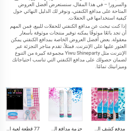
والسرور! – في هذا المقال، سنستعرض أفضل العروض
المتاحة على مدافع الكنفتي، ونوفر لك الدليل النهائي حول
كيفية استخدامها في الحفلات.
إذا كنت تبحث عن مدافع الكنفتي للحفلات للبيع، فمن المهم
أن تجد بائعًا موثوقًا يمكنه توفير منتجات موثوقة بأسعار
معقولة. بعض أفضل العروض الخاصة بمدافع الكنفتي يمكن
العثور عليها على الإنترنت. فمثلاً، تقدم متاجر التجزئة عبر
الإنترنت مثل Yiwu Shineparty مجموعة كبيرة من التنوع
لضمان حصولك على مدافع الكنفتي التي تناسب احتياجاتك
وميزانيتك تمامًا.
مدفع كشف الجنس على شكل قلب، مفرقعات فتات وردية وزرقاء، مدافع بودرة لحفل استقبال المولود، عمليات إطلاق وانفجار
حزمة مدافع الكنفتي من أجل الكشف عن الجنس (2 وردي و2 أزرق)
77 قطعة لعبة التصويت للذكور أو الإناث ملصقات وسوار للكشف عن الجنس لعبة تخمين حفل ديكور الحفل