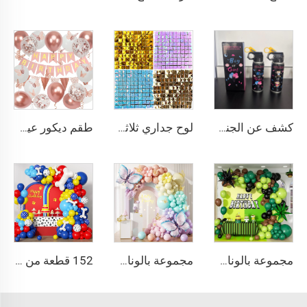
كشف عن الجنس مطفأة الحريق كشف عن الجنس رشاش مسحوق زجاجة ولد أو فتاة 250 مل
لوح جداري ثلاثي الأبعاد من سلسلة اللمعان المعدني، خلفية صور لامعة، خلفية زينة لأعياد الميلاد، حفلات الزفاف، الخطوبة، والذكريات السنوية
طقم ديكور عيد ميلاد بلون الذهبي الوردي، ديكورات عيد ميلاد للفتيات، ديكورات فراشة بلون الذهبي الوردي
مجموعة بالونات قوسية خضراء وبنية مع بالونات بنية وسوداء وخضراء ليمونية داكنة لموضوع استحمام الطفل ذي الطابع الاستوائي أو لعبة الفيديو
مجموعة بالونات لاتكس على شكل قوس، ألوان باستيل بنفسجي وأخضر وأصفر ووردي وبرتقالي، بالونات لزينة حفلات عيد الميلاد
152 قطعة من بالونات آثار كفوف الحيوانات، طقم قوس بالونات، بالونات فويل على شكل عظمة كلب، لتزيين حفلات استقبال المولود