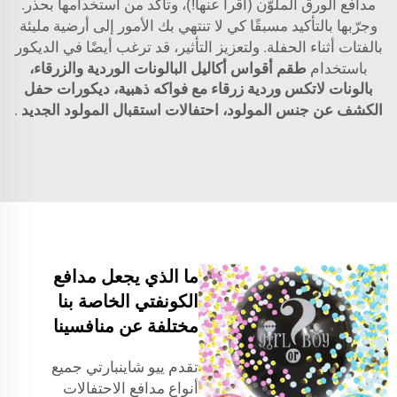
مدافع الورق الملوّن (اقرأ عنها!)، وتأكد من استخدامها بحذر.
وجرّبها بالتأكيد مسبقًا كي لا تنتهي بك الأمور إلى أرضية مليئة
بالفتات أثناء الحفلة. ولتعزيز التأثير، قد ترغب أيضًا في الديكور
باستخدام
طقم أقواس أكاليل البالونات الوردية والزرقاء،
بالونات لاتكس وردية زرقاء مع فواكه ذهبية، ديكورات حفل
الكشف عن جنس المولود، احتفالات استقبال المولود الجديد
.
ما الذي يجعل مدافع
الكونفتي الخاصة بنا
مختلفة عن منافسينا
تقدم ييو شاينبارتي جميع
أنواع مدافع الاحتفالات