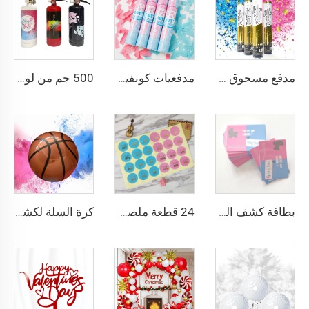
مدفع مسحوق كونفيتي قابل للتحلل بيئيًا لإظهار نوع الجنين، أزرق للأولاد ووردي للفتيات، متفجرات إظهار نوع المولود
500 جم من لوازم حفل كشف الجنس مع زجاجات بخاخ مسحوق، طفاية حريق بالمسحوق، أدوات حفل بخاخ
مدفعيات كونفيتي لكشف الجنس، كونفيتي ورقي من ورق المناديل، ديكورات حفل استقبال المولود
بطاقة كشف الجنس، بطاقة كشط للكشف عن الذكر أو الأنثى، أدوات لعبة حفلة كشف نوع الجنين ذكر أم أنثى
24 قطعة ملصقات كشف الجنس فريق الذكر أو فريق الأنثى ملصقات ورقية غير لاصقة
كرة السلة لكشف نوع الجنين ذكر أم أنثى، قاذفة دخان بالمسحوق، قنبلة دخانية للإعلان عن نوع الجنين