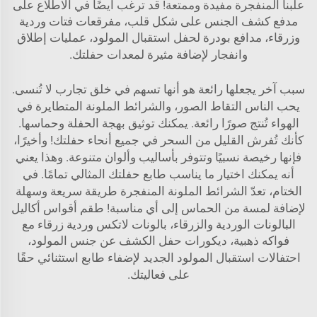
علبنا المنفجرة مفيدة وممتعة! قد ترغب أيضًا في الاطلاع على
مدفع كشف الجنس على شكل قلب، مفرقعات فتات وردية
وزرقاء، مدافع بودرة لحفل استقبال المولود، عمليات إطلاق
وانفجار
لإضافة مثيرة لمعدات حفلتك.
سبب آخر يجعلها رائعة هو أنها تسهم في خلق تجارب لا تُنسى.
يحب الناس التقاط الصور، والشرائط الملونة المتطايرة في
الهواء تُنتج صورًا رائعة. يمكنك توثيق بهجة الحفلة وحماسها.
كأنك تُفرش القليل من السحر في جميع أنحاء حفلتك! وأخيرًا،
فإنها رخيصة نسبيًا وتتوفر بأساليب وألوان متنوعة. وهذا يعني
أنه يمكنك اختيار ما يناسب طابع حفلتك المثالي تمامًا. في
الختام، تعدّ الشرائط الملونة المنفجرة طريقة سريعة وسهلة
لإضافة لمسة من الحماس إلى أي مناسبة!
طقم أقواس أكاليل
البالونات الوردية والزرقاء، بالونات لاتكس وردية زرقاء مع
فواكه ذهبية، ديكورات حفل الكشف عن جنس المولود،
احتفالات استقبال المولود الجديد
لإضفاء طابع استثنائي حقًا
على فعاليتك.