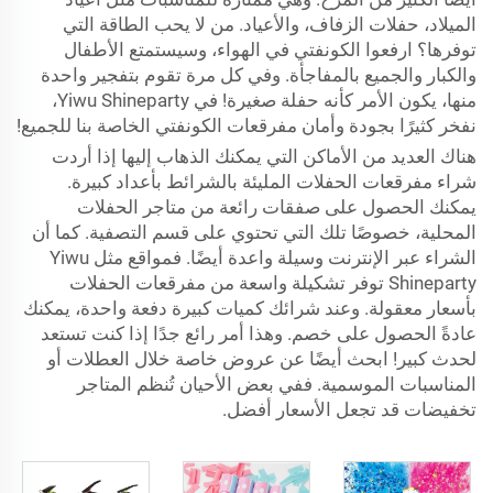
الميلاد، حفلات الزفاف، والأعياد. من لا يحب الطاقة التي
توفرها؟ ارفعوا الكونفتي في الهواء، وسيستمتع الأطفال
والكبار والجميع بالمفاجأة. وفي كل مرة تقوم بتفجير واحدة
منها، يكون الأمر كأنه حفلة صغيرة! في Yiwu Shineparty،
نفخر كثيرًا بجودة وأمان مفرقعات الكونفتي الخاصة بنا للجميع!
هناك العديد من الأماكن التي يمكنك الذهاب إليها إذا أردت
شراء مفرقعات الحفلات المليئة بالشرائط بأعداد كبيرة.
يمكنك الحصول على صفقات رائعة من متاجر الحفلات
المحلية، خصوصًا تلك التي تحتوي على قسم التصفية. كما أن
الشراء عبر الإنترنت وسيلة واعدة أيضًا. فمواقع مثل Yiwu
Shineparty توفر تشكيلة واسعة من مفرقعات الحفلات
بأسعار معقولة. وعند شرائك كميات كبيرة دفعة واحدة، يمكنك
عادةً الحصول على خصم. وهذا أمر رائع جدًا إذا كنت تستعد
لحدث كبير! ابحث أيضًا عن عروض خاصة خلال العطلات أو
المناسبات الموسمية. ففي بعض الأحيان تُنظم المتاجر
تخفيضات قد تجعل الأسعار أفضل.