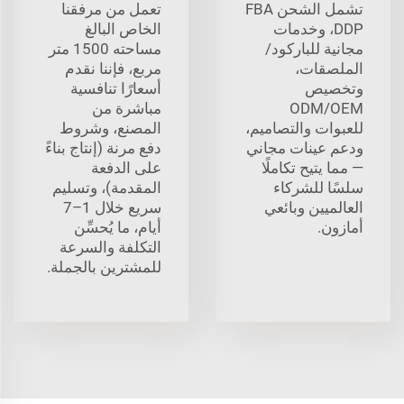
تشمل الشحن FBA
تعمل من مرفقنا
DDP، وخدمات
الخاص البالغ
مجانية للباركود/
مساحته 1500 متر
الملصقات،
مربع، فإننا نقدم
وتخصيص
أسعارًا تنافسية
ODM/OEM
مباشرة من
للعبوات والتصاميم،
المصنع، وشروط
ودعم عينات مجاني
دفع مرنة (إنتاج بناءً
— مما يتيح تكاملًا
على الدفعة
سلسًا للشركاء
المقدمة)، وتسليم
العالميين وبائعي
سريع خلال 1–7
أمازون.
أيام، ما يُحسِّن
التكلفة والسرعة
للمشترين بالجملة.