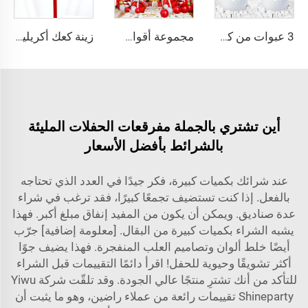
3 عبوات من كرات الغولف المنفجرة مع مسحوق أبيض لحفلات كشف جنس المولود
مجموعة أقواس بالونات عيد الميلاد 138 قطعة - بالونات لاتكس حمراء وبيضاء وذهبية وبالونات كرتونية للاحتفال بعيد الميلاد ورأس السنة
زينة كعك أكريليك بأسلوب إنستغرام لعيد الحب، مزين كعكة أكريليك للخبز بمناسبة عيد الحب
أين تشتري بالجملة مفرقعات الحفلات المليئة
بالشرائط بأفضل الأسعار
عند شرائك بكميات كبيرة، فكر جيدًا في العدد الذي تحتاجه
بالفعل. إذا كنت تستضيف تجمعًا كبيرًا، فقد ترغب في شراء
عدة صناديق. ويمكن أن يكون من المفيد إنفاق مبلغ أكبر. فهذا
يشبه الشراء بكميات كبيرة من البقال. [معلومة إضافية] جرّب
أيضًا خلط ألوان وتصاميم العلب المنفجرة. فهذا يضيف جوًا
أكثر تشويقًا وحيوية للحفل! اقرأ دائمًا التقييمات قبل الشراء
للتأكد من أنك تشترِ منتجًا عالي الجودة. وقد تلقّت شركة Yiwu
Shineparty تقييمات رائعة من عملاء راضين، وهو ما يثبت أن