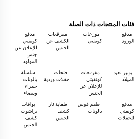
فئات المنتجات ذات الصلة
مدفع
موزعات
مفرقعات
مدفع
الورود
كونفتي
الكشف عن
كونفتي
الجنس
للإعلان عن
جنس
المولود
بوببر لعيد
مفرقعات
فتحات
سلسلة
الميلاد
كونفيتي
حفلات وردية
بالونات
للإعلان عن
حمراء
الجنس
وبيضاء
مدفع
طقم قوس
طفاية نار
بواقات
كونفتي
بالونات
كشف
براشوت
للحفلات
الجنس
كشف
الجنس