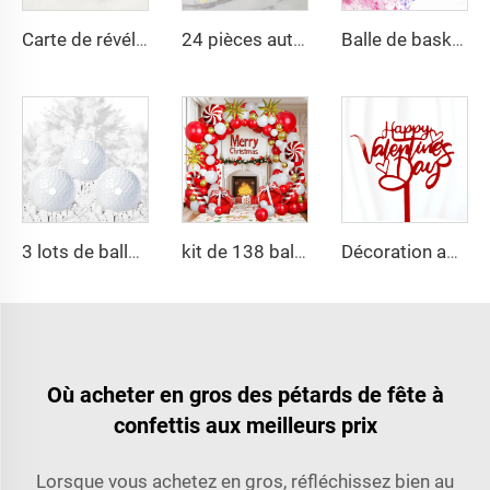
Carte de révélation du sexe du bébé, fille ou garçon, carte à gratter, accessoire de jeu pour baby shower
24 pièces autocollants pour révélation du sexe du bébé, équipe garçon ou équipe fille, papier non adhésif
Balle de basket pour révélation du sexe garçon ou fille avec poudre, canon à fumée, bombe de fumée pour révélation du sexe
3 lots de balles de golf explosantes pour révélation du sexe avec poudre blanche pour fête de révélation du sexe
kit de 138 ballons de Noël, guirlande en arc, ballons en latex rouges, blancs et dorés, ballons en aluminium pour Noël et Nouvel An
Décoration acrylique de gâteau style Instagram Joyeuse Saint-Valentin, toppeur acrylique pour gâteau de la Saint-Valentin
Où acheter en gros des pétards de fête à
confettis aux meilleurs prix
Lorsque vous achetez en gros, réfléchissez bien au