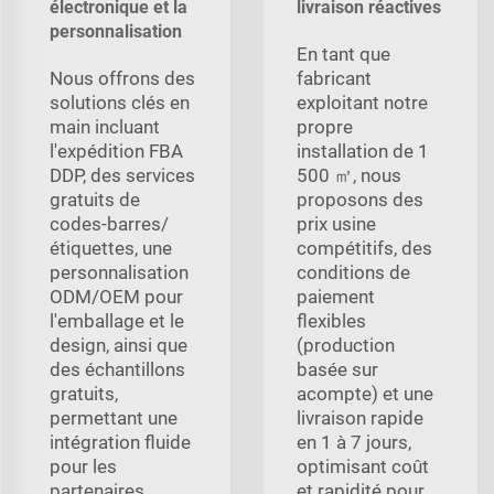
électronique et la
livraison réactives
personnalisation
En tant que
Nous offrons des
fabricant
solutions clés en
exploitant notre
main incluant
propre
l'expédition FBA
installation de 1
DDP, des services
500 ㎡, nous
gratuits de
proposons des
codes-barres/
prix usine
étiquettes, une
compétitifs, des
personnalisation
conditions de
ODM/OEM pour
paiement
l'emballage et le
flexibles
design, ainsi que
(production
des échantillons
basée sur
gratuits,
acompte) et une
permettant une
livraison rapide
intégration fluide
en 1 à 7 jours,
pour les
optimisant coût
partenaires
et rapidité pour