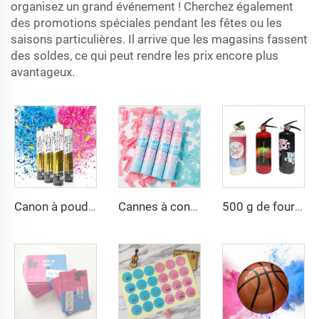
organisez un grand événement ! Cherchez également
des promotions spéciales pendant les fêtes ou les
saisons particulières. Il arrive que les magasins fassent
des soldes, ce qui peut rendre les prix encore plus
avantageux.
Canon à poudre de confettis biodégradable pour révélation de sexe, poppers bleus pour garçon et roses pour fille
500 g de fournitures pour révélation du sexe avec poudre, bouteilles aérosols, extincteur en poudre, accessoires de fête, aérosol festif
Cannes à confettis pour révélation du sexe, confettis en papier de soie pour décorations de fête de baby shower