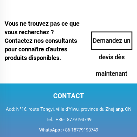
Vous ne trouvez pas ce que
vous recherchez ?
Contactez nos consultants
Demandez un
pour connaître d'autres
devis dès
produits disponibles.
maintenant
CONTACT
Add: N°16, route Tongyi, ville d'Yiwu, province du Zhejiang, CN
Tél. :
+86-18779193749
WhatsApp :
+86-18779193749