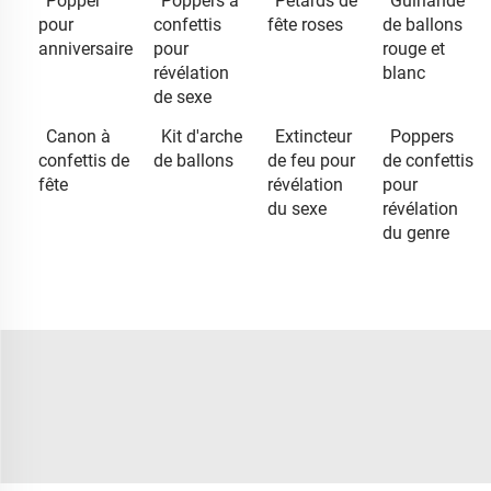
Popper
Poppers à
Pétards de
Guirlande
pour
confettis
fête roses
de ballons
anniversaire
pour
rouge et
révélation
blanc
de sexe
Canon à
Kit d'arche
Extincteur
Poppers
confettis de
de ballons
de feu pour
de confettis
fête
révélation
pour
du sexe
révélation
du genre