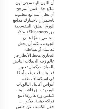
أن اللون البنفسجي لون
شائع جدًا، فمن المرجح
أن تظل المدافع مطلوبة
باستمرار. باختيارك مدافع
الورق الملوّن البنفسجية
من Yiwu Shineparty،
ستتلقى منتجًا عالي
الجودة يمكنه أن يجعل
فعاليتك أو نشاطك
التجاري محط الأنظار في
عالم زينة الحفلات النابض
بالحياة. ولإكمال تجهيز
فعاليتك، قد ترغب أيضًا
في استكشاف
طقم
أقواس أكاليل البالونات
الوردية والزرقاء، بالونات
لاتكس وردية زرقاء مع
فواكه ذهبية، ديكورات
حفل الكشف عن جنس