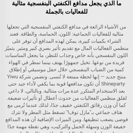
ما الذي يجعل مدافع الكنفتي البنفسجية مثالية
للفعاليات بالجملة
من الأشياء الرائعة في مدافع الكنفتي البنفسجية التي تجعلها
مثالية للفعاليات الجماعية: اللون، الحماسة، والطاقة. فعند
الشراء بكميات كبيرة، يمكن لهذه المدافع أن توفر على
منظمي الفعاليات المال مع تقديم تأثير بصري كبير ومثير. يتميّز
اللون البنفسجي بأنه خاص وجذاب للنظر، ما يجعل المناسبات
فريدة من نوعها. تخيل جمهورًا يهتف بينما تمطر في الهواء
كمية من الضباب البنفسجي خلال حفل موسيقي أو إطلاق
منتج جديد — إنها لحظة ممتعة لا تُنسى. وتضمن شركة Yiwu
Shineparty أن تكون مدافعها قوية بما يكفي لأداء جيد حتى
بعد الاستخدام المتكرر عدة مرات متتالية. وبالتالي، لا داعي
لقلق منظمي الفعاليات من حدوث أعطال أو تأثيرات ضعيفة.
كما أن وزن رقائق الكنفتي خفيف جدًا، لذلك عندما تُرمى مع
هتاف جماعي بـ"مازل توف!" تسقط مثل المطر ولا تترك
فوضى يصعب تنظيفها. ومن الميزات الإضافية أن هذه المدافع
خفيفة الوزن وسهلة الحمل والتركيب، وهي نقطة مهمة جدًا