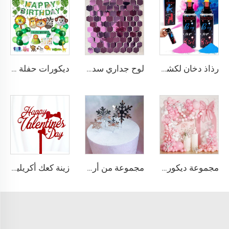
رذاذ دخان لكشف هل هو ذكر أم أنثى، إمدادات حفلات قابلة للتحلل البيولوجي 100٪، طفاية حريق، رشاش ألوان
لوح جداري سداسي من سلسلة اللمعان البراقة، خلفية صور لامعة، خلفية زينة لأعياد الميلاد، حفلات الزفاف، الخطوبة، والذكريات السنوية
ديكورات حفلة عيد ميلاد بتصميم السفاري في الغابة، مستلزمات حفلات ورقية تشمل لافتة، شريط زينة، حيوانات، تخرج، شكر، ديفالي
مجموعة ديكور قوس بالونات وردية على شكل رباط 194 قطعة مع بالونات شفافة ورباط وردي للزينة
مجموعة من أربعة قطع على شكل ثلوج للكريسماس والعام الجديد، مزين كعكة أكريليك لحفلات أعياد الميلاد وديكور كعكة الحفل
زينة كعك أكريليك بأسلوب إنستغرام لعيد الحب، مزين كعكة أكريليك للخبز بمناسبة عيد الحب