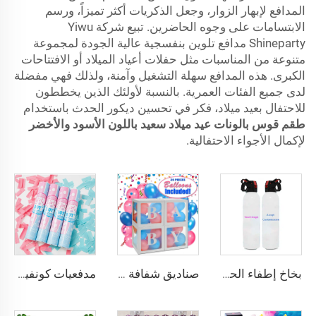
المدافع لإبهار الزوار، وجعل الذكريات أكثر تميزاً، ورسم
الابتسامات على وجوه الحاضرين. تبيع شركة Yiwu
Shineparty مدافع تلوين بنفسجية عالية الجودة لمجموعة
متنوعة من المناسبات مثل حفلات أعياد الميلاد أو الافتتاحات
الكبرى. هذه المدافع سهلة التشغيل وآمنة، ولذلك فهي مفضلة
لدى جميع الفئات العمرية. بالنسبة لأولئك الذين يخططون
للاحتفال بعيد ميلاد، فكر في تحسين ديكور الحدث باستخدام
طقم قوس بالونات عيد ميلاد سعيد باللون الأسود والأخضر
لإكمال الأجواء الاحتفالية.
بخاخ إطفاء الحريق المخصص للكشف عن الجنس، زجاجة بودرة زرقاء أو وردية للكشف عن جنس المولود، ديكور حفل الكشف عن الجنس
صناديق شفافة لإظهار نوع الجنين تتضمن 32 بالونًا، مثالية لتزيين حفلات استقبال المولود سواء كان ولدًا أو بنتًا
مدفعيات كونفيتي لكشف الجنس، كونفيتي ورقي من ورق المناديل، ديكورات حفل استقبال المولود