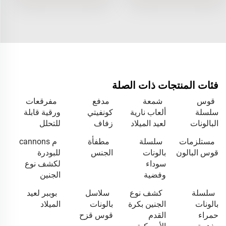
فئات المنتجات ذات الصلة
قوس
شمعة
مدفع
مفرقعات
سلسلة
ألعاب نارية
كونفيتي
ورقية قابلة
البالونات
لعيد الميلاد
زفاف
للتحلل
مستلزمات
سلسلة
مطفأة
م cannons
قوس البالون
بالونات
الجنس
للبودرة
سوداء
لكشف نوع
وفضية
الجنين
سلسلة
كشف نوع
سلاسل
بوببر لعيد
بالونات
الجنين بكرة
بالونات
الميلاد
حمراء
القدم
قوس قزح