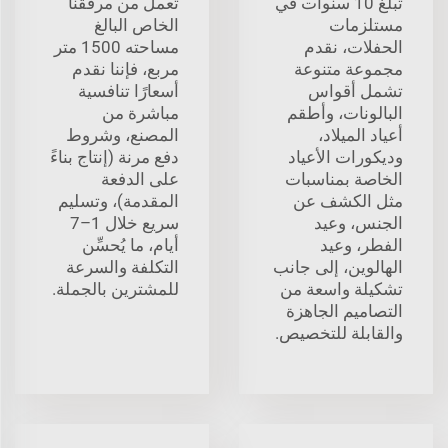
تبلغ 10 سنوات في
تعمل من مرفقنا
مستلزمات
الخاص البالغ
الحفلات، نقدم
مساحته 1500 متر
مجموعة متنوعة
مربع، فإننا نقدم
تشمل أقواس
أسعارًا تنافسية
البالونات، وأطقم
مباشرة من
أعياد الميلاد،
المصنع، وشروط
وديكورات الأعياد
دفع مرنة (إنتاج بناءً
الخاصة بمناسبات
على الدفعة
مثل الكشف عن
المقدمة)، وتسليم
الجنس، وعيد
سريع خلال 1–7
الفطر، وعيد
أيام، ما يُحسِّن
الهالوين، إلى جانب
التكلفة والسرعة
تشكيلة واسعة من
للمشترين بالجملة.
التصاميم الجاهزة
والقابلة للتخصيص.