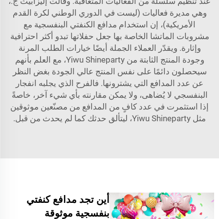
عند تنظيم سلسلة من الفعاليات المتعاقبة. وقالت إليزابيث ج.،
وهي مديرة فعاليات (ليست في الدوري الوطني لكرة القدم
الأمريكية)، إن استخدام مدافع الكنفتي البنفسجية مع
مشروبات الماتشا الخاصة بها جعل حفلاتها تبدو أكثر احترافية
وإثارة. ويقدّر العملاء الجملة أيضًا خيارات الطلب المرنة
وجودة المنتج الثابتة من Yiwu Shineparty، مع العلم بأنهم
سيحصلون دائمًا على نفس المنتج عالي الجودة بغض النظر
عن عدد المدافع التي يشترونها. فالفرح الذي يجلبه انفجار
البنفسجي لا يُضاهى، ولا يمكن مقارنته بأي شيء آخر، خاصةً
إذا استثمرت في عدد كافٍ من المدافع من مصنّعين موثوقين
مثل Yiwu Shineparty، ليتألق حدثك كما لم يحدث من قبل.
أين تجد مدافع كنفتي
بنفسجية موثوقة