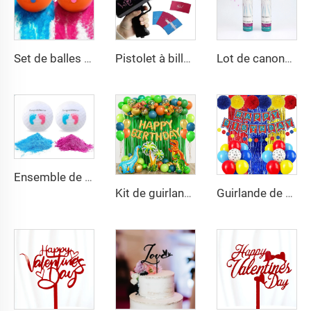
Set de balles cibles pour annonce de sexe rose et bleu, balles à poudre pour une révélation colorée et spectaculaire
Pistolet à billets pour garçons et filles, jouets pour fête de révélation du sexe, tireuse de billets, fournitures pour fête de révélation du sexe
Lot de canons à confettis pour révélation du sexe (2 roses et 2 bleus)
Ensemble de balles de golf explosantes pour révélation du sexe, balles roses et bleues avec empreintes de pas
Kit de guirlande de ballons Dinosaure Vert Bleu Orange, rideau en feuille métallique Joyeux Anniversaire pour fête enfantine sur le thème jungle safari dinosaure
Guirlande de décoration d'anniversaire avec pattes, ballons en aluminium à franges pour décoration d'anniversaire sur le thème des pattes