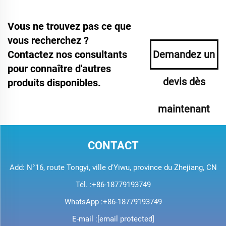
Vous ne trouvez pas ce que
vous recherchez ?
Contactez nos consultants
Demandez un
pour connaître d'autres
devis dès
produits disponibles.
maintenant
CONTACT
Add: N°16, route Tongyi, ville d'Yiwu, province du Zhejiang, CN
Tél. :
+86-18779193749
WhatsApp :
+86-18779193749
E-mail :
[email protected]