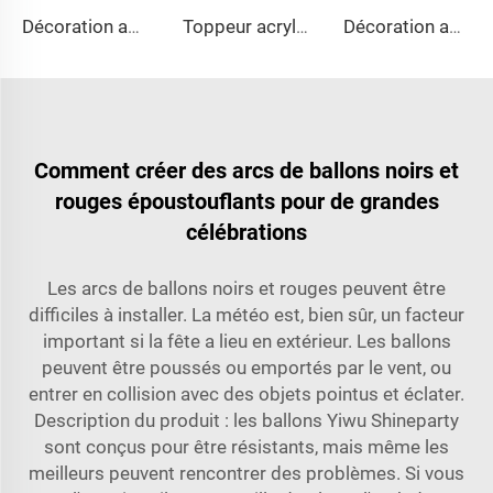
Décoration acrylique de gâteau style Instagram Joyeuse Saint-Valentin, toppeur acrylique pour gâteau de la Saint-Valentin
Toppeur acrylique style Instagram, décoration créative en forme de cœur LOVE pour table de desserts
Décoration acrylique de gâteau style Instagram Joyeuse Saint-Valentin, toppeur acrylique pour gâteau de la Saint-Valentin
Comment créer des arcs de ballons noirs et
rouges époustouflants pour de grandes
célébrations
Les arcs de ballons noirs et rouges peuvent être
difficiles à installer. La météo est, bien sûr, un facteur
important si la fête a lieu en extérieur. Les ballons
peuvent être poussés ou emportés par le vent, ou
entrer en collision avec des objets pointus et éclater.
Description du produit : les ballons Yiwu Shineparty
sont conçus pour être résistants, mais même les
meilleurs peuvent rencontrer des problèmes. Si vous