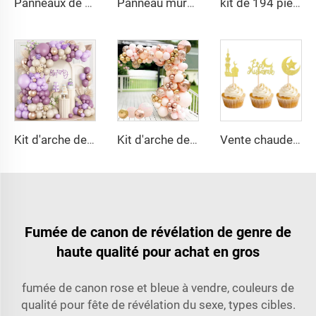
Panneaux de fond scintillants colorés à paillettes, panneaux muraux irisés pour décoration de mariage, décoration murale scintillante colorée pour mariage
Panneau mural en forme de cœur scintillant à paillettes, fond photo à effet bling, arrière-plan pour décorations d'anniversaire, mariage, fiançailles, anniversaire
kit de 194 pièces de guirlande d'arche de ballons avec nœuds roses, ballons transparents, décoration de fête avec ruban rose en forme de nœud
Kit d'arche de ballons violet poussière, ballons métallisés violets champagne dorés pour décoration d'anniversaire, mariage, fête
Kit d'arche de ballons rose or, ballons métallisés macaron 4D en feuille pour décorations de remise des diplômes, baby shower, anniversaire, mariage
Vente chaude ballons pour Eid, décor de gâteau en forme de lune, de gâteau de fête des étoiles, fournitures de décoration de gâteau et dessert pour EID
Fumée de canon de révélation de genre de
haute qualité pour achat en gros
fumée de canon rose et bleue à vendre, couleurs de
qualité pour fête de révélation du sexe, types cibles.